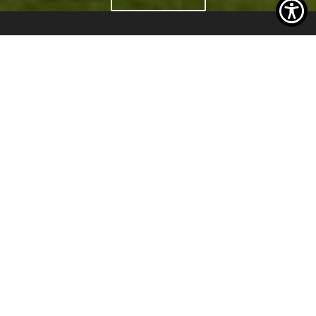
Soške elektrarne Nova Gorica
Povezani z
naravo že 79 let
Dolgoletna tradicija proizvodnje električne
energije iz obnovljivega vodnega vira
predstavlja temelj za uspešen zeleni prehod.