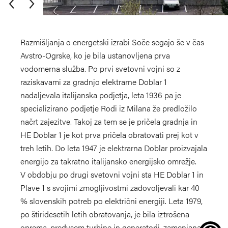
Razmišljanja o energetski izrabi Soče segajo še v čas
Avstro-Ogrske, ko je bila ustanovljena prva
vodomerna služba. Po prvi svetovni vojni so z
raziskavami za gradnjo elektrarne Doblar 1
nadaljevala italijanska podjetja, leta 1936 pa je
specializirano podjetje Rodi iz Milana že predložilo
+
načrt zajezitve. Takoj za tem se je pričela gradnja in
HE Doblar 1 je kot prva pričela obratovati prej kot v
−
treh letih. Do leta 1947 je elektrarna Doblar proizvajala
energijo za takratno italijansko energijsko omrežje.
V obdobju po drugi svetovni vojni sta HE Doblar 1 in
Plave 1 s svojimi zmogljivostmi zadovoljevali kar 40
% slovenskih potreb po električni energiji. Leta 1979,
po štiridesetih letih obratovanja, je bila iztrošena
oprema, predvsem turbine in generatorji, zamenjana s