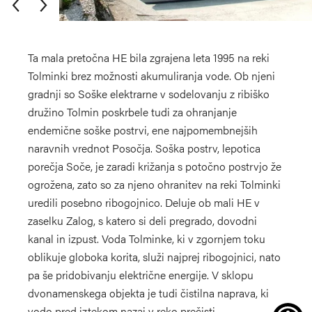
Ta mala pretočna HE bila zgrajena leta 1995 na reki
Tolminki brez možnosti akumuliranja vode. Ob njeni
gradnji so Soške elektrarne v sodelovanju z ribiško
družino Tolmin poskrbele tudi za ohranjanje
endemične soške postrvi, ene najpomembnejših
naravnih vrednot Posočja. Soška postrv, lepotica
+
porečja Soče, je zaradi križanja s potočno postrvjo že
ogrožena, zato so za njeno ohranitev na reki Tolminki
−
uredili posebno ribogojnico. Deluje ob mali HE v
zaselku Zalog, s katero si deli pregrado, dovodni
kanal in izpust. Voda Tolminke, ki v zgornjem toku
oblikuje globoka korita, služi najprej ribogojnici, nato
pa še pridobivanju električne energije. V sklopu
dvonamenskega objekta je tudi čistilna naprava, ki
vodo pred iztekom nazaj v reko prečisti.