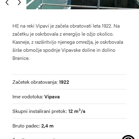
HE na reki Vipavi je začela obratovati leta 1922. Na
začetku je oskrbovala z energijo le ožjo okolico.
Kasneje, z razširitvijo njenega omrežja, je oskrbovala
širše območje spodnje Vipavske doline in dolino
Branice.
+
Začetek obratovanja:
1922
−
Ime vodotoka:
Vipava
3
Skupni instalirani pretok:
12 m
/s
Bruto padec:
2,4 m