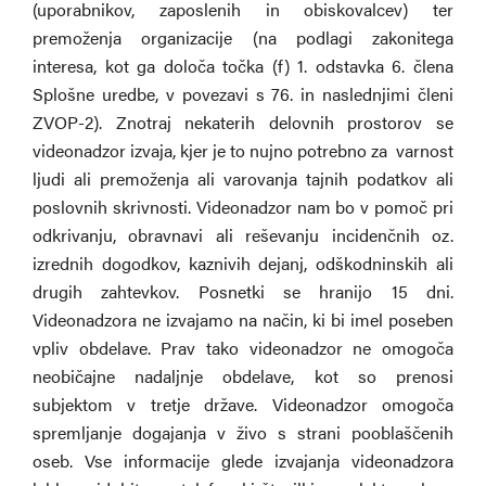
(uporabnikov, zaposlenih in obiskovalcev) ter
premoženja organizacije (na podlagi zakonitega
interesa, kot ga določa točka (f) 1. odstavka 6. člena
Splošne uredbe, v povezavi s 76. in naslednjimi členi
ZVOP-2). Znotraj nekaterih delovnih prostorov se
videonadzor izvaja, kjer je to nujno potrebno za varnost
ljudi ali premoženja ali varovanja tajnih podatkov ali
poslovnih skrivnosti. Videonadzor nam bo v pomoč pri
odkrivanju, obravnavi ali reševanju incidenčnih oz.
izrednih dogodkov, kaznivih dejanj, odškodninskih ali
drugih zahtevkov. Posnetki se hranijo 15 dni.
Videonadzora ne izvajamo na način, ki bi imel poseben
vpliv obdelave. Prav tako videonadzor ne omogoča
neobičajne nadaljnje obdelave, kot so prenosi
subjektom v tretje države. Videonadzor omogoča
spremljanje dogajanja v živo s strani pooblaščenih
oseb. Vse informacije glede izvajanja videonadzora