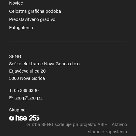
Novice
Celostna grafična podoba
Predstavitveno gradivo
Fotogalerija
SENG
Soške elektrarne Nova Gorica d.o.o.
Erjavčeva ulica 20
5000 Nova Gorica
T:
05 339 63 10
E:
Skupina
Zunanja povezava na hse.si
Družba SENG sodeluje pri projektu ASI+ - Aktivno
staranje zaposlenih