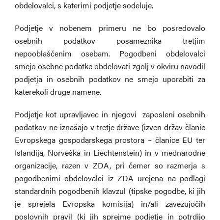
obdelovalci, s katerimi podjetje sodeluje.
Podjetje v nobenem primeru ne bo posredovalo
osebnih podatkov posameznika tretjim
nepooblaščenim osebam. Pogodbeni obdelovalci
smejo osebne podatke obdelovati zgolj v okviru navodil
podjetja in osebnih podatkov ne smejo uporabiti za
katerekoli druge namene.
Podjetje kot upravljavec in njegovi zaposleni osebnih
podatkov ne iznašajo v tretje države (izven držav članic
Evropskega gospodarskega prostora – članice EU ter
Islandija, Norveška in Liechtenstein) in v mednarodne
organizacije, razen v ZDA, pri čemer so razmerja s
pogodbenimi obdelovalci iz ZDA urejena na podlagi
standardnih pogodbenih klavzul (tipske pogodbe, ki jih
je sprejela Evropska komisija) in/ali zavezujočih
poslovnih pravil (ki jih sprejme podjetje in potrdijo