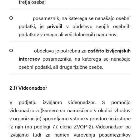
tretja oseba;
­ posameznik, na katerega se nanašajo osebni
podatki, je
privolil
v obdelavo svojih osebnih
podatkov v enega ali več določenih namenov;
­ obdelava je potrebna za
zaščito življenjskih
interesov
posameznika, na katerega se nanašajo
osebni podatki, ali druge fizične osebe.
2.1)
Videonadzor
V podjetju izvajamo videonadzor. S pomočjo
videonadzora (kamere so nameščene v okolici vhodov
v organizacijo) spremljamo vstope v prostore in izstope
iz njih (na podlagi 77. člena ZVOP-2). Videonadzor pa
izvajamo tudi za namen varovanja posameznikov