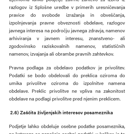
razlogov iz Splošne uredbe v primerih uresničevanja
pravice do svobode izražanja in obveščanja,
izpolnjevanja pravne obveznosti obdelave, razlogov
javnega interesa na področju javnega zdravja, namenov
arhiviranja v javnem interesu, znanstveno- ali
zgodovinsko raziskovalnih namenov, statističnih
namenov, izvajanja ali obrambe pravnih zahtevkov.
Pravna podlaga za obdelavo podatkov je privolitev.
Podatki se bodo obdelovali do preklica oziroma do
umika privolitve oziroma do izpolnitve namena
obdelave. Preklic privolitve ne vpliva na zakonitost
obdelave na podlagi privolitve pred njenim preklicem.
2.6)
Zaščita življenjskih interesov posameznika
Podjetje lahko obdeluje osebne podatke posameznika,
na katerega se nanašajo osebni podatki, v kolikor je to