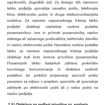
ugodnostih, dogodkih ipd. Za dosego teh namenov
lahko podjetje uporablja navadno pošto, telefonske
klice, elektronsko pošto in druga telekomunikacijska
sredstva. Za namene neposrednega trženja lahko
podjetje obdeluje naslednje osebne podatke
posameznikov: ime in priimek posameznika, naslov
stalnega ali začasnega prebivališča, telefonsko številko
in naslov elektronske pošte. Navedene osebne podatke
lahko za namene neposrednega trženja podjetje
obdeluje tudi brez izrecne privolitve posameznika.
Posameznik lahko kadarkoli zahteva prekinitev
tovrstnega komuniciranja in obdelave osebnih
podatkov ter prekliče prejemanje sporočil preko
povezave za odjavo v prejetem sporočilu ali posreduje
zahtevek po elektronski pošti ali z redno pošto na
naslov podjetja.
2.5)
Obdelava na podlagi privolitve oz. soglasja