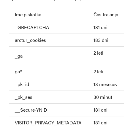
Ime piškotka
Čas trajanja
F
_GRECAPTCHA
181 dni
Z
arctur_cookies
183 dni
S
2 leti
_ga
Z
ga*
2 leti
S
_pk_id
13 mesecev
P
_pk_ses
30 minut
Z
__Secure-YNID
181 dni
D
VISITOR_PRIVACY_METADATA
181 dni
S