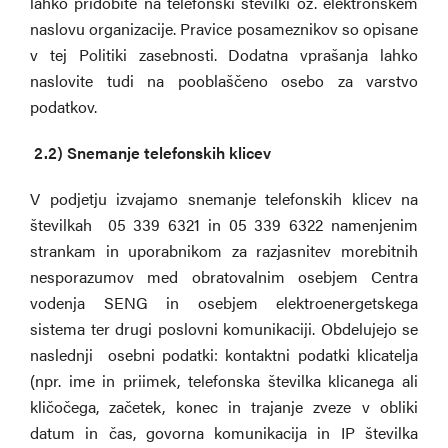
lahko pridobite na telefonski številki oz. elektronskem
naslovu organizacije. Pravice posameznikov so opisane
v tej Politiki zasebnosti. Dodatna vprašanja lahko
naslovite tudi na pooblaščeno osebo za varstvo
podatkov.
2.2)
Snemanje telefonskih klicev
V podjetju izvajamo snemanje telefonskih klicev na
številkah 05 339 6321 in 05 339 6322 namenjenim
strankam in uporabnikom za razjasnitev morebitnih
nesporazumov med obratovalnim osebjem Centra
vodenja SENG in osebjem elektroenergetskega
sistema ter drugi poslovni komunikaciji. Obdelujejo se
naslednji osebni podatki: kontaktni podatki klicatelja
(npr. ime in priimek, telefonska številka klicanega ali
kličočega, začetek, konec in trajanje zveze v obliki
datum in čas, govorna komunikacija in IP številka