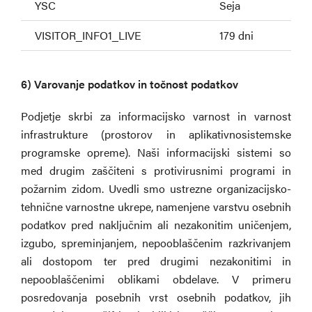
YSC
Seja
S
VISITOR_INFO1_LIVE
179 dni
O
6) Varovanje podatkov in točnost podatkov
Podjetje skrbi za informacijsko varnost in varnost
infrastrukture (prostorov in aplikativnosistemske
programske opreme). Naši informacijski sistemi so
med drugim zaščiteni s protivirusnimi programi in
požarnim zidom. Uvedli smo ustrezne organizacijsko-
tehnične varnostne ukrepe, namenjene varstvu osebnih
podatkov pred naključnim ali nezakonitim uničenjem,
izgubo, spreminjanjem, nepooblaščenim razkrivanjem
ali dostopom ter pred drugimi nezakonitimi in
nepooblaščenimi oblikami obdelave. V primeru
posredovanja posebnih vrst osebnih podatkov, jih