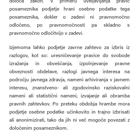
določa zakon. V primeru uveljavljanja pravic
posameznika podjetje hrani osebne podatke tega
posameznika, dokler o zadevi ni pravnomočno
odločeno, po pravnomočnosti pa skladno s
pravnomočno odločitvijo v zadevi.
Izjemoma lahko podjetje zavrne zahtevo za izbris iz
razlogov, kot so: uresničevanje pravice do svobode
izražanja in obveščanja, izpolnjevanje pravne
obveznosti obdelave, razlogi javnega interesa na
področju javnega zdravja, nameni arhiviranja v javnem
interesu, znanstveno- ali zgodovinsko raziskovalni
nameni ali statistični nameni, izvajanje ali obramba
pravnih zahtevkov. Po preteku obdobja hrambe mora
podjetje osebne podatke učinkovito in trajno izbrisati
ali anonimizirati, tako da jih ni več mogoče povezati z
določenim posameznikom.