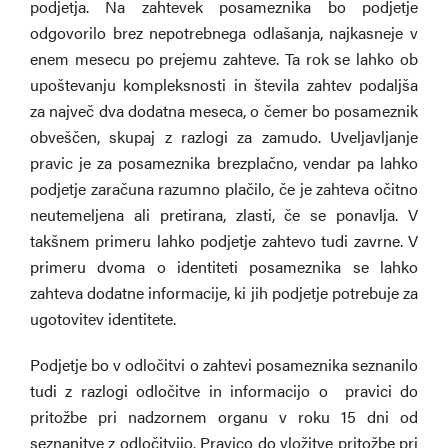
podjetja. Na zahtevek posameznika bo podjetje
odgovorilo brez nepotrebnega odlašanja, najkasneje v
enem mesecu po prejemu zahteve. Ta rok se lahko ob
upoštevanju kompleksnosti in števila zahtev podaljša
za največ dva dodatna meseca, o čemer bo posameznik
obveščen, skupaj z razlogi za zamudo. Uveljavljanje
pravic je za posameznika brezplačno, vendar pa lahko
podjetje zaračuna razumno plačilo, če je zahteva očitno
neutemeljena ali pretirana, zlasti, če se ponavlja. V
takšnem primeru lahko podjetje zahtevo tudi zavrne. V
primeru dvoma o identiteti posameznika se lahko
zahteva dodatne informacije, ki jih podjetje potrebuje za
ugotovitev identitete.
Podjetje bo v odločitvi o zahtevi posameznika seznanilo
tudi z razlogi odločitve in informacijo o pravici do
pritožbe pri nadzornem organu v roku 15 dni od
seznanitve z odločitvijo. Pravico do vložitve pritožbe pri