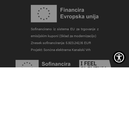
Sofinancirano iz sistema EU za trgovanje z
emisijskim kuponi (Sklad za modernizacijo)
Znesek sofinanciranja: 5.923.242,16 EUR
Projekt: Sončna elektrarna Kanalski Vrh
Zunanja povezava na evropskasredstva.si
Zunanja povezava na sl
Zunanja povezava na srips-rs.si
Piškotki