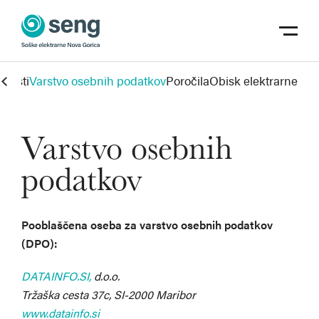
Skoči na vsebino
odpri m
ovosti
Varstvo osebnih podatkov
Poročila
Obisk elektrarne
Varstvo osebnih
podatkov
Pooblaščena oseba za varstvo osebnih podatkov
(DPO):
DATAINFO.SI
,
d.o.o.
Tržaška cesta 37c, SI-2000 Maribor
www.datainfo.si