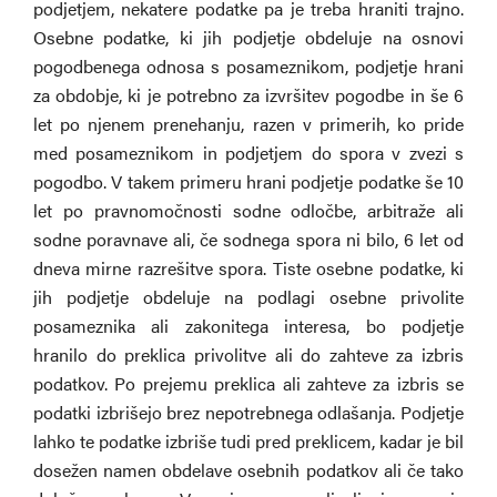
podjetjem, nekatere podatke pa je treba hraniti trajno.
Osebne podatke, ki jih podjetje obdeluje na osnovi
pogodbenega odnosa s posameznikom, podjetje hrani
za obdobje, ki je potrebno za izvršitev pogodbe in še 6
let po njenem prenehanju, razen v primerih, ko pride
med posameznikom in podjetjem do spora v zvezi s
pogodbo. V takem primeru hrani podjetje podatke še 10
let po pravnomočnosti sodne odločbe, arbitraže ali
sodne poravnave ali, če sodnega spora ni bilo, 6 let od
dneva mirne razrešitve spora. Tiste osebne podatke, ki
jih podjetje obdeluje na podlagi osebne privolite
posameznika ali zakonitega interesa, bo podjetje
hranilo do preklica privolitve ali do zahteve za izbris
podatkov. Po prejemu preklica ali zahteve za izbris se
podatki izbrišejo brez nepotrebnega odlašanja. Podjetje
lahko te podatke izbriše tudi pred preklicem, kadar je bil
dosežen namen obdelave osebnih podatkov ali če tako