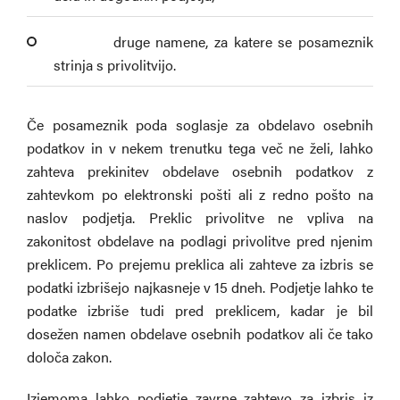
­ druge namene, za katere se posameznik
strinja s privolitvijo.
Če posameznik poda soglasje za obdelavo osebnih
podatkov in v nekem trenutku tega več ne želi, lahko
zahteva prekinitev obdelave osebnih podatkov z
zahtevkom po elektronski pošti ali z redno pošto na
naslov podjetja. Preklic privolitve ne vpliva na
zakonitost obdelave na podlagi privolitve pred njenim
preklicem. Po prejemu preklica ali zahteve za izbris se
podatki izbrišejo najkasneje v 15 dneh. Podjetje lahko te
podatke izbriše tudi pred preklicem, kadar je bil
dosežen namen obdelave osebnih podatkov ali če tako
določa zakon.
Izjemoma lahko podjetje zavrne zahtevo za izbris iz