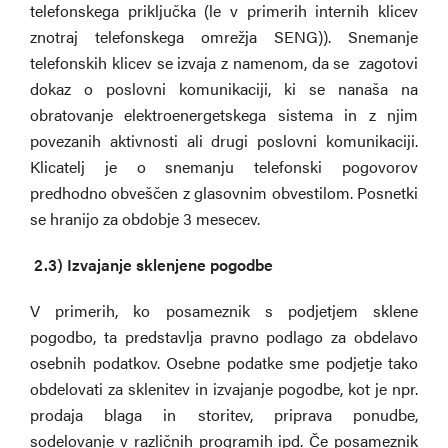
telefonskega priključka (le v primerih internih klicev
znotraj telefonskega omrežja SENG)). Snemanje
telefonskih klicev se izvaja z namenom, da se zagotovi
dokaz o poslovni komunikaciji, ki se nanaša na
obratovanje elektroenergetskega sistema in z njim
povezanih aktivnosti ali drugi poslovni komunikaciji.
Klicatelj je o snemanju telefonski pogovorov
predhodno obveščen z glasovnim obvestilom. Posnetki
se hranijo za obdobje 3 mesecev.
2.3)
Izvajanje sklenjene pogodbe
V primerih, ko posameznik s podjetjem sklene
pogodbo, ta predstavlja pravno podlago za obdelavo
osebnih podatkov. Osebne podatke sme podjetje tako
obdelovati za sklenitev in izvajanje pogodbe, kot je npr.
prodaja blaga in storitev, priprava ponudbe,
sodelovanje v različnih programih ipd. Če posameznik