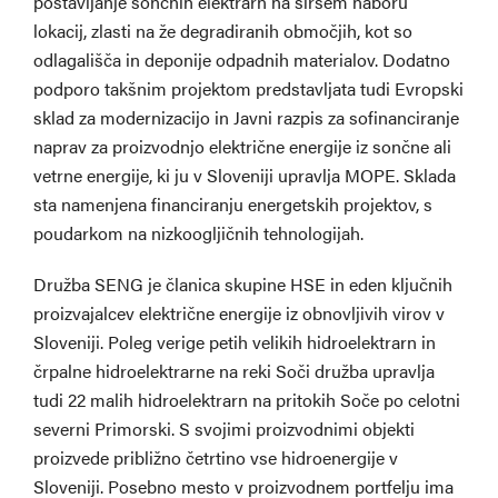
postavljanje sončnih elektrarn na širšem naboru
lokacij, zlasti na že degradiranih območjih, kot so
odlagališča in deponije odpadnih materialov. Dodatno
podporo takšnim projektom predstavljata tudi Evropski
sklad za modernizacijo in Javni razpis za sofinanciranje
naprav za proizvodnjo električne energije iz sončne ali
vetrne energije, ki ju v Sloveniji upravlja MOPE. Sklada
sta namenjena financiranju energetskih projektov, s
poudarkom na nizkoogljičnih tehnologijah.
Družba SENG je članica skupine HSE in eden ključnih
proizvajalcev električne energije iz obnovljivih virov v
Sloveniji. Poleg verige petih velikih hidroelektrarn in
črpalne hidroelektrarne na reki Soči družba upravlja
tudi 22 malih hidroelektrarn na pritokih Soče po celotni
severni Primorski. S svojimi proizvodnimi objekti
proizvede približno četrtino vse hidroenergije v
Sloveniji. Posebno mesto v proizvodnem portfelju ima