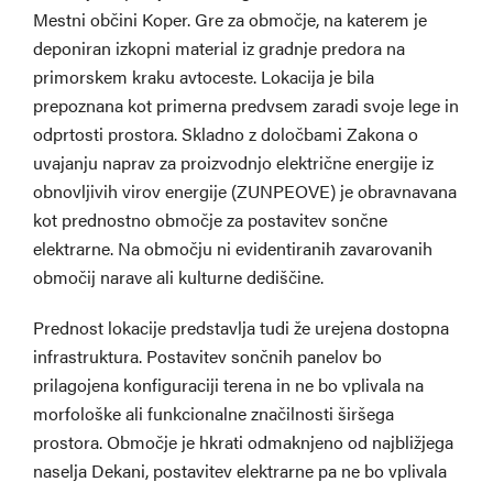
Mestni občini Koper. Gre za območje, na katerem je
deponiran izkopni material iz gradnje predora na
primorskem kraku avtoceste. Lokacija je bila
prepoznana kot primerna predvsem zaradi svoje lege in
odprtosti prostora. Skladno z določbami Zakona o
uvajanju naprav za proizvodnjo električne energije iz
obnovljivih virov energije (ZUNPEOVE) je obravnavana
kot prednostno območje za postavitev sončne
elektrarne. Na območju ni evidentiranih zavarovanih
območij narave ali kulturne dediščine.
Prednost lokacije predstavlja tudi že urejena dostopna
infrastruktura. Postavitev sončnih panelov bo
prilagojena konfiguraciji terena in ne bo vplivala na
morfološke ali funkcionalne značilnosti širšega
prostora. Območje je hkrati odmaknjeno od najbližjega
naselja Dekani, postavitev elektrarne pa ne bo vplivala