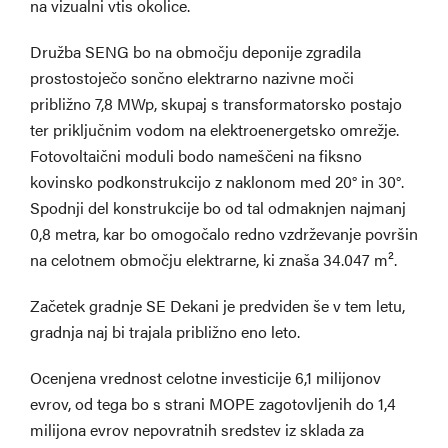
na vizualni vtis okolice.
Družba SENG bo na območju deponije zgradila
prostostoječo sončno elektrarno nazivne moči
približno 7,8 MWp, skupaj s transformatorsko postajo
ter priključnim vodom na elektroenergetsko omrežje.
Fotovoltaični moduli bodo nameščeni na fiksno
kovinsko podkonstrukcijo z naklonom med 20° in 30°.
Spodnji del konstrukcije bo od tal odmaknjen najmanj
0,8 metra, kar bo omogočalo redno vzdrževanje površin
na celotnem območju elektrarne, ki znaša 34.047 m².
Začetek gradnje SE Dekani je predviden še v tem letu,
gradnja naj bi trajala približno eno leto.
Ocenjena vrednost celotne investicije 6,1 milijonov
evrov, od tega bo s strani MOPE zagotovljenih do 1,4
milijona evrov nepovratnih sredstev iz sklada za