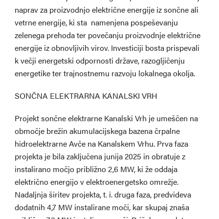
naprav za proizvodnjo električne energije iz sončne ali
vetrne energije, ki sta namenjena pospeševanju
zelenega prehoda ter povečanju proizvodnje električne
energije iz obnovljivih virov. Investiciji bosta prispevali
k večji energetski odpornosti države, razogljičenju
energetike ter trajnostnemu razvoju lokalnega okolja.
SONČNA ELEKTRARNA KANALSKI VRH
Projekt sončne elektrarne Kanalski Vrh je umeščen na
območje brežin akumulacijskega bazena črpalne
hidroelektrarne Avče na Kanalskem Vrhu. Prva faza
projekta je bila zaključena junija 2025 in obratuje z
instalirano močjo približno 2,6 MW, ki že oddaja
električno energijo v elektroenergetsko omrežje.
Nadaljnja širitev projekta, t. i. druga faza, predvideva
dodatnih 4,7 MW instalirane moči, kar skupaj znaša