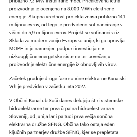
približno 7,3 MW instalirane moči. Pričakovana letna
proizvodnja je ocenjena na 8.000 MWh električne
energije. Skupna vrednost projekta znaša približno 14,1
milijona evrov, od tega je predvideno sofinanciranje v
višini do 5,9 milijona evrov. Projekt se sofinancira iz
Sklada za modernizacijo Evropske unije, ki ga upravlja
MOPE in je namenjen podpori investicijam v
nizkoogljične energetske sisteme ter povečanju
proizvodnje električne energije iz obnovljivih virov.
Začetek gradnje druge faze sončne elektrarne Kanalski
Vrh je predviden v začetku leta 2027.
V Občini Kanal ob Soči danes delujejo štiri sistemske
hidroelektrarne ter prva črpalna hidroelektrarna v
Sloveniji, od junija lani pa tudi prva večja sončna
elektrarna družbe SENG. Občina tako ostaja eden
ključnih partnerjev družbe SENG, kjer se prepletata