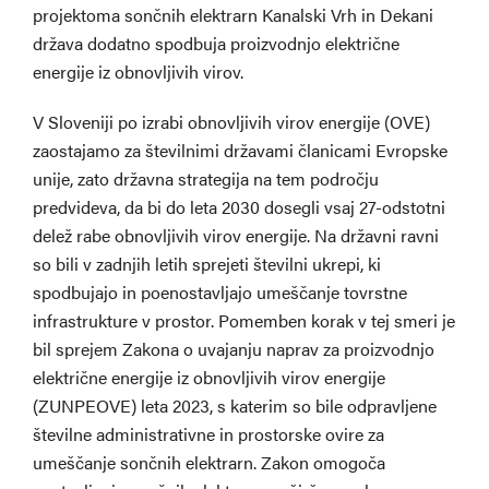
projektoma sončnih elektrarn Kanalski Vrh in Dekani
država dodatno spodbuja proizvodnjo električne
energije iz obnovljivih virov.
V Sloveniji po izrabi obnovljivih virov energije (OVE)
zaostajamo za številnimi državami članicami Evropske
unije, zato državna strategija na tem področju
predvideva, da bi do leta 2030 dosegli vsaj 27-odstotni
delež rabe obnovljivih virov energije. Na državni ravni
so bili v zadnjih letih sprejeti številni ukrepi, ki
spodbujajo in poenostavljajo umeščanje tovrstne
infrastrukture v prostor. Pomemben korak v tej smeri je
bil sprejem Zakona o uvajanju naprav za proizvodnjo
električne energije iz obnovljivih virov energije
(ZUNPEOVE) leta 2023, s katerim so bile odpravljene
številne administrativne in prostorske ovire za
umeščanje sončnih elektrarn. Zakon omogoča