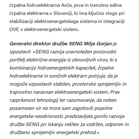
črpalna hidroelektrarna Avče, prva in trenutno edina
črpalna elektrarna v Sloveniji, ki ima ključno vlogo pri
stabilizaciji elektroenergetskega sistema in integraciji
OVE v elektroenergetski sistem
.
Generalni direktor družbe SENG Mitja Gorjan
je
izpostavil:
»SENG razvija uravnotežen proizvodni
portfelj električne energije iz obnovljivih virov, ki s
kombinacijo hidroenergetskih kapacitet, črpalne
hidroelektrarne in sončnih elektrarn potrjuje, da je
mogoče vzpostaviti stabilen, prostorsko sprejemljiv in
trajnostno naravnan elektroenergetski sistem. Prav
razpršenost tehnologij ter razumevanje, da noben
posamezen vir ne more sam zagotoviti popolne
energetske neodvisnosti, predstavljata gonilo razvoja
družbe SENG pri iskanju rešitev za vzdržen, odporen in
družbeno sprejemljiv energetski prehod.«