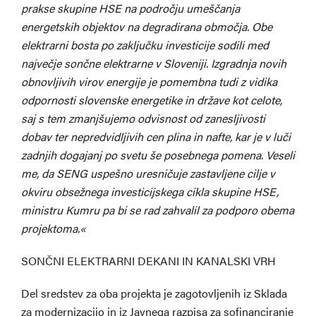
prakse skupine HSE na področju umeščanja
energetskih objektov na degradirana območja. Obe
elektrarni bosta po zaključku investicije sodili med
največje sončne elektrarne v Sloveniji. Izgradnja novih
obnovljivih virov energije je pomembna tudi z vidika
odpornosti slovenske energetike in države kot celote,
saj s tem zmanjšujemo odvisnost od zanesljivosti
dobav ter nepredvidljivih cen plina in nafte, kar je v luči
zadnjih dogajanj po svetu še posebnega pomena. Veseli
me, da SENG uspešno uresničuje zastavljene cilje v
okviru obsežnega investicijskega cikla skupine HSE,
ministru Kumru pa bi se rad zahvalil za podporo obema
projektoma.«
SONČNI ELEKTRARNI DEKANI IN KANALSKI VRH
Del sredstev za oba projekta je zagotovljenih iz Sklada
za modernizacijo in iz Javnega razpisa za sofinanciranje