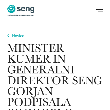
Skoči na vsebino
odpri m
Novice
MINISTER
KUMER IN
GENERALNI
DIREKTOR SENG
GORJAN
PODPISALA