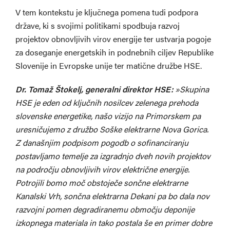
V tem kontekstu je ključnega pomena tudi podpora
države, ki s svojimi politikami spodbuja razvoj
projektov obnovljivih virov energije ter ustvarja pogoje
za doseganje energetskih in podnebnih ciljev Republike
Slovenije in Evropske unije ter matične družbe HSE.
Dr. Tomaž Štokelj, generalni direktor HSE:
»Skupina
HSE je eden od ključnih nosilcev zelenega prehoda
slovenske energetike, našo vizijo na Primorskem pa
uresničujemo z družbo Soške elektrarne Nova Gorica.
Z današnjim podpisom pogodb o sofinanciranju
postavljamo temelje za izgradnjo dveh novih projektov
na področju obnovljivih virov električne energije.
Potrojili bomo moč obstoječe sončne elektrarne
Kanalski Vrh, sončna elektrarna Dekani pa bo dala nov
razvojni pomen degradiranemu območju deponije
izkopnega materiala in tako postala še en primer dobre