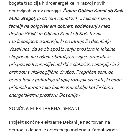
bogata tradicija hidroenergetike in razvoj novih
obnovljivih virov energije.
Župan Občine Kanal ob Soči
Miha Stegel,
je ob tem izpostavil,
»Takšen razvoj
temelji na dolgoletnem dobrem sodelovanju med
družbo SENG in Občino Kanal ob Soči ter na
medsebojnem zaupanju, ki se utrjuje že desetletja.
Veseli nas, da se ob spoštovanju prostora in lokalne
skupnosti na našem območju razvijajo projekti, ki
prispevajo k zanesljivi oskrbi z električno energijo in k
prehodu v nizkoogljično družbo. Prepričan sem, da
bomo tudi v prihodnje skupaj razvijali projekte, ki bodo
prinašali koristi tako lokalnemu okolju kot širšemu
energetskemu prostoru Slovenije.«
SONČNA ELEKTRARNA DEKANI
Projekt sončne elektrarne Dekani je načrtovan na
območju deponije odvečnega materiala Zamatavinc v