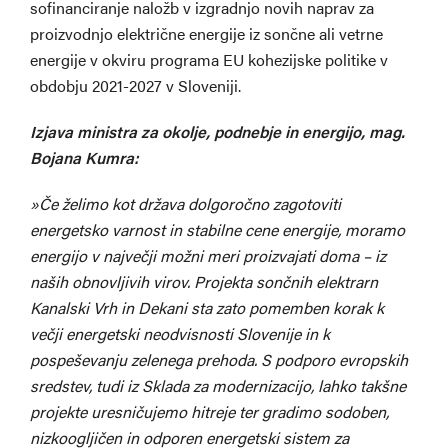
sofinanciranje naložb v izgradnjo novih naprav za
proizvodnjo električne energije iz sončne ali vetrne
energije v okviru programa EU kohezijske politike v
obdobju 2021-2027 v Sloveniji.
Izjava ministra za okolje, podnebje in energijo, mag.
Bojana Kumra:
»Če želimo kot država dolgoročno zagotoviti
energetsko varnost in stabilne cene energije, moramo
energijo v največji možni meri proizvajati doma – iz
naših obnovljivih virov. Projekta sončnih elektrarn
Kanalski Vrh in Dekani sta zato pomemben korak k
večji energetski neodvisnosti Slovenije in k
pospeševanju zelenega prehoda. S podporo evropskih
sredstev, tudi iz Sklada za modernizacijo, lahko takšne
projekte uresničujemo hitreje ter gradimo sodoben,
nizkoogljičen in odporen energetski sistem za