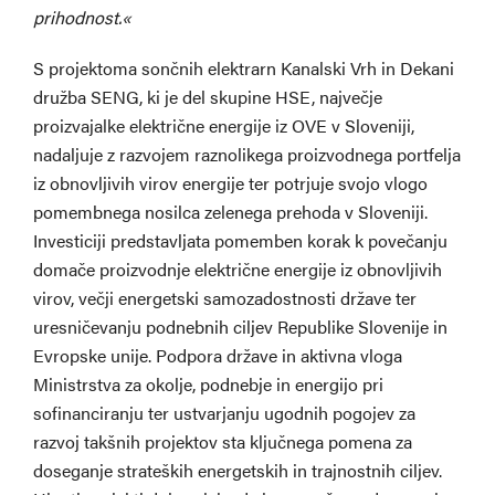
prihodnost.«
S projektoma sončnih elektrarn Kanalski Vrh in Dekani
družba SENG, ki je del skupine HSE, največje
proizvajalke električne energije iz OVE v Sloveniji,
nadaljuje z razvojem raznolikega proizvodnega portfelja
iz obnovljivih virov energije ter potrjuje svojo vlogo
pomembnega nosilca zelenega prehoda v Sloveniji.
Investiciji predstavljata pomemben korak k povečanju
domače proizvodnje električne energije iz obnovljivih
virov, večji energetski samozadostnosti države ter
uresničevanju podnebnih ciljev Republike Slovenije in
Evropske unije. Podpora države in aktivna vloga
Ministrstva za okolje, podnebje in energijo pri
sofinanciranju ter ustvarjanju ugodnih pogojev za
razvoj takšnih projektov sta ključnega pomena za
doseganje strateških energetskih in trajnostnih ciljev.