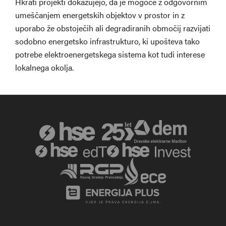
Hkrati projekti dokazujejo, da je mogoče z odgovornim
umeščanjem energetskih objektov v prostor in z
uporabo že obstoječih ali degradiranih območij razvijati
sodobno energetsko infrastrukturo, ki upošteva tako
potrebe elektroenergetskega sistema kot tudi interese
lokalnega okolja.