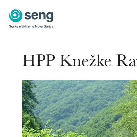
Skip to main content
HPP Knežke Ra