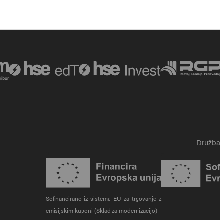
Družba 
Zunanja poveza
Sofinancirano iz sistema EU za trgovanje z
emisijskim kuponi (Sklad za modernizacijo)