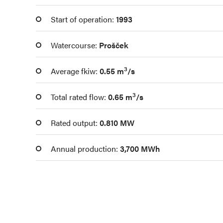
Start of operation:
1993
Watercourse:
Prošček
3
Average fkiw:
0.55 m
/s
3
Total rated flow:
0.65 m
/s
Rated output:
0.810 MW
Annual production:
3,700 MWh