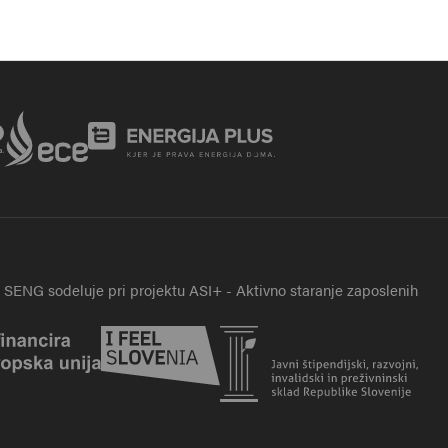
SENG sodeluje pri projektu ASI+ - Aktivno staranje zaposlenih
va na evropskasredstva.si
Zunanja povezava na slovenia.info
Zunanja povezava na srips-rs.s