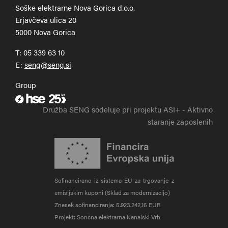
Soške elektrarne Nova Gorica d.o.o.
Erjavčeva ulica 20
5000 Nova Gorica
T:
05 339 63 10
E:
Group
Zunanja povezava na hse.si
Družba SENG sodeluje pri projektu ASI+ - Aktivno
staranje zaposlenih
Sofinancirano iz sistema EU za trgovanje z
emisijskim kuponi (Sklad za modernizacijo)
Znesek sofinanciranja: 5.923.242,16 EUR
Projekt: Sončna elektrarna Kanalski Vrh