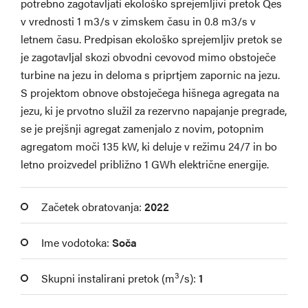
potrebno zagotavljati ekološko sprejemljivi pretok Qes
v vrednosti 1 m3/s v zimskem času in 0.8 m3/s v
letnem času. Predpisan ekološko sprejemljiv pretok se
je zagotavljal skozi obvodni cevovod mimo obstoječe
turbine na jezu in deloma s priprtjem zapornic na jezu.
S projektom obnove obstoječega hišnega agregata na
jezu, ki je prvotno služil za rezervno napajanje pregrade,
se je prejšnji agregat zamenjalo z novim, potopnim
agregatom moči 135 kW, ki deluje v režimu 24/7 in bo
letno proizvedel približno 1 GWh električne energije.
Začetek obratovanja:
2022
Ime vodotoka:
Soča
3
Skupni instalirani pretok (m
/s):
1