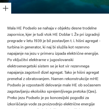
Mala HE Podselo se nahaja v objektu desne trodelne
zapornice, kjer je tudi vtok HE Doblar I. Že pri izgradnji
pregrade v letu 1939 je bil postavljen t. i. hišni agregat -
turbina in generator, ki naj bi služila kot rezervno
napajanje na jezu v primeru izpada električne energije.
Po vključitvi elektrarne v jugoslovanski
elektroenergetski sistem se je kot vir rezervnega
napajanja zagotovil dizel agregat. Tako je hišni agregat
prenehal z obratovanjem. Namen rekonstrukcije mHE
Podselo je vzpostaviti delovanje male HE ob sočasnem
zagotavljanju ekološko sprejemljivega pretoka (Qes).
Preko jezu Podselo je po koncesijski pogodbi za
izkoriščanje vode za proizvodnjo električne energije