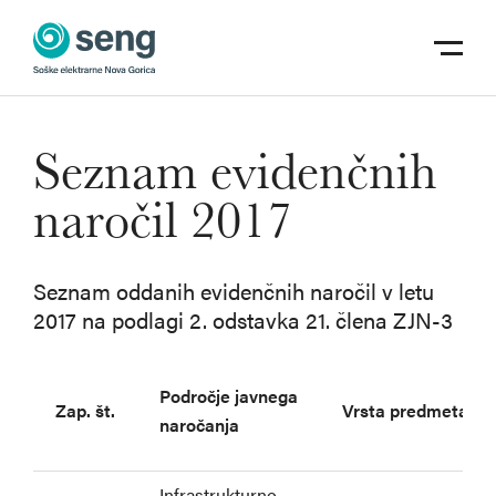
Skoči na vsebino
odpri m
Seznam evidenčnih
naročil 2017
Seznam oddanih evidenčnih naročil v letu
2017 na podlagi 2. odstavka 21. člena ZJN-3
Področje javnega
Zap. št.
Vrsta predmeta
naročanja
Infrastrukturno