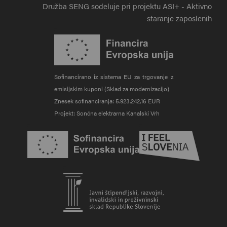
Družba SENG sodeluje pri projektu ASI+ - Aktivno
staranje zaposlenih
Sofinancirano iz sistema EU za trgovanje z
emisijskim kuponi (Sklad za modernizacijo)
Znesek sofinanciranja: 5.923.242,16 EUR
Projekt: Sončna elektrarna Kanalski Vrh
Zunanja povezava na evropskasredstva.si
Zunanja povezava na sl
Zunanja povezava na srips-rs.si